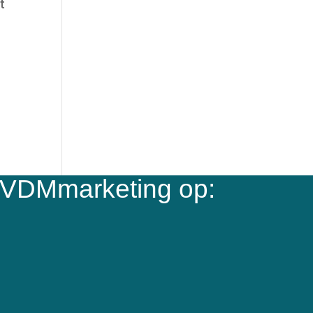
t
 VDMmarketing op: