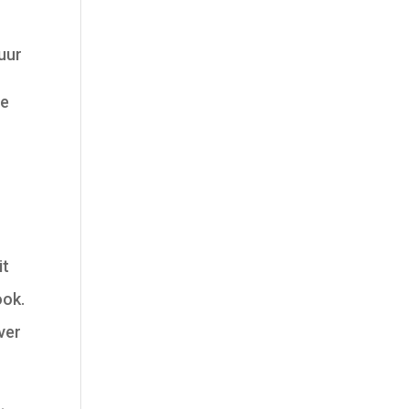
duur
ze
it
ook.
ver