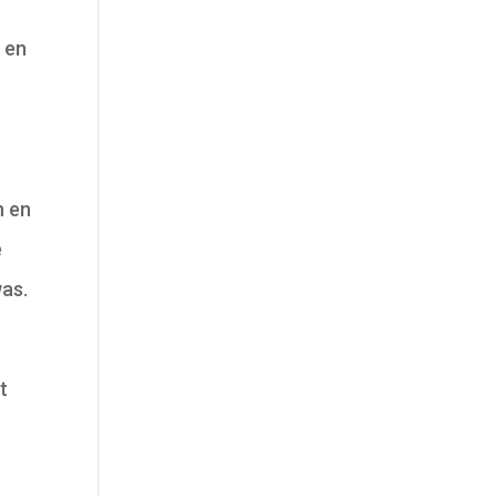
n en
n en
e
as.
t